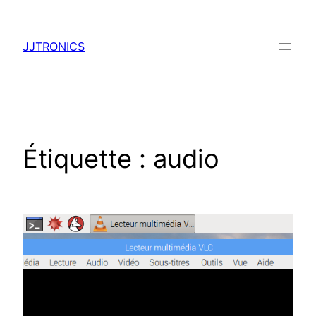
Aller
au
JJTRONICS
contenu
Étiquette :
audio