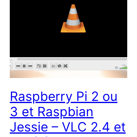
Raspberry Pi 2 ou
3 et Raspbian
Jessie – VLC 2.4 et