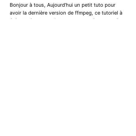
Bonjour à tous, Aujourd’hui un petit tuto pour
avoir la dernière version de ffmpeg, ce tutoriel à
été utilisé maintes fois sur des systèmes basé
sur debian (Debian, Ubuntu, Raspbian) sans
aucun soucis, il peut simplement être adapté aux
autres systèmes mais pour le moment je n’en ait
pas eut l’utilité sur d’autres systèmes ……
4 décembre 2015
JJTRONICS
Fièrement propulsé par
WordPress