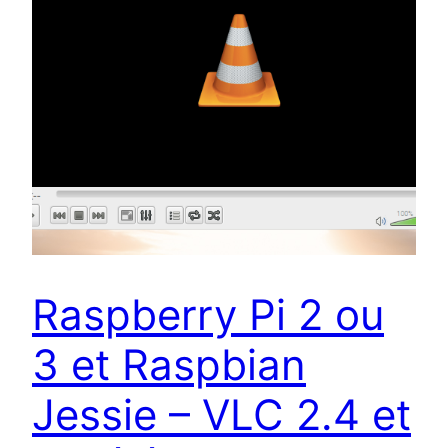
Raspberry Pi 2 ou
3 et Raspbian
Jessie – VLC 2.4 et