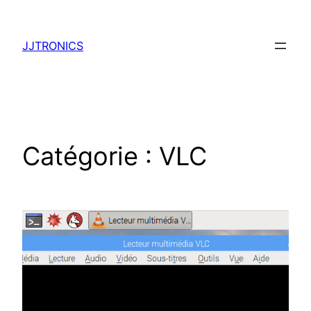
Aller
au
JJTRONICS
contenu
Catégorie :
VLC