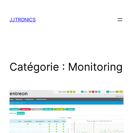
Aller
au
JJTRONICS
contenu
Catégorie :
Monitoring