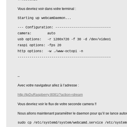
Vous devriez voir dans votre terminal :
Starting up webcamDaemon...
--- Configuration: ----------------------------
camera: auto
usb options: -r 1280x720 -f 30 -d /dev/video1
raspi options: -fps 20
http options: -w ./www-octopi -n
-----------------------------------------------
…
Avec votre navigateur allez à l’adresse :
http://IpDuRaspberry:8081/?action=stream
Vous devriez voir le flux de votre seconde camera !!
Nous allons maintenant paramétrer le daemon pour qu’il se lance aut
sudo cp /etc/systemd/system/webcamd.service /etc/system