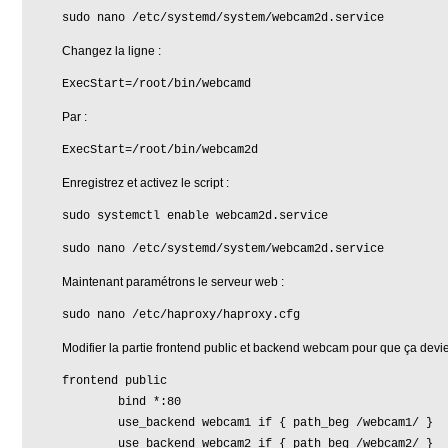
sudo nano /etc/systemd/system/webcam2d.service
Changez la ligne :
ExecStart=/root/bin/webcamd
Par :
ExecStart=/root/bin/webcam2d
Enregistrez et activez le script :
sudo systemctl enable webcam2d.service
sudo nano /etc/systemd/system/webcam2d.service
Maintenant paramétrons le serveur web :
sudo nano /etc/haproxy/haproxy.cfg
Modifier la partie frontend public et backend webcam pour que ça devi
frontend public
bind *:80
use_backend webcam1 if { path_beg /webcam1/ }
use_backend webcam2 if { path_beg /webcam2/ }