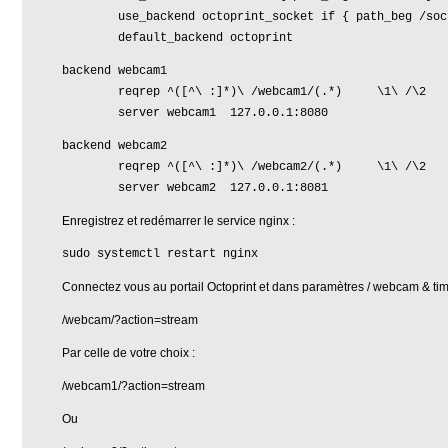
use_backend octoprint_socket if { path_beg /soc
default_backend octoprint
backend webcam1
reqrep ^([^\ :]*)\ /webcam1/(.*) \1\ /\2
server webcam1 127.0.0.1:8080
backend webcam2
reqrep ^([^\ :]*)\ /webcam2/(.*) \1\ /\2
server webcam2 127.0.0.1:8081
Enregistrez et redémarrer le service nginx :
sudo systemctl restart nginx
Connectez vous au portail Octoprint et dans paramètres / webcam & tim
/webcam/?action=stream
Par celle de votre choix :
/webcam1/?action=stream
Ou