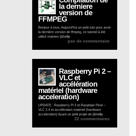
la derniere
version de
FFMPEG
Bonjour à tous, Aujourd’hui un petit tuto pour avoir
la dernière version de ffmpeg, ce tutoriel à été
utilisé maintes [&hellip
pas de commentaire
Raspberry Pi 2 –
VLC et
accélération
matériel (hardware
acceleration)
UPDATE : Raspberry Pi 3 et Raspbian Pixel –
VLC 2.4 et accélération matériel (hardware
acceleration) Ayant un petit projet de [&hellip
22 commentaires