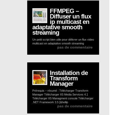
FFMPEG –
Diffuser un flux
ip multicast en
adaptative smooth
streaming
Un petit script bien utile pour délivrer un flux video
multicast en adaptative smooth streaming
pas de commentaire
Installation de
Transform
Manager
Prérequis – résumé : Télécharger Transform
Manager Télécharger IIS Media Services 4.1
Télécharger IIS Managment console Télécharger
.NET Framework 3.5 [&hellip
pas de commentaire