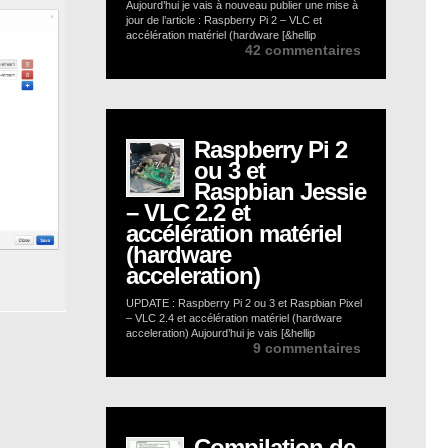
Aujourd’hui je vais à nouveau publier une mise à
jour de l’article : Raspberry Pi 2 – VLC et
accélération matériel (hardware [&hellip
42 commentaires
Raspberry Pi 2
ou 3 et
Raspbian Jessie
– VLC 2.2 et
accélération matériel
(hardware
acceleration)
UPDATE : Raspberry Pi 2 ou 3 et Raspbian Pixel
– VLC 2.4 et accélération matériel (hardware
acceleration) Aujourd’hui je vais [&hellip
9 commentaires
Compilation de