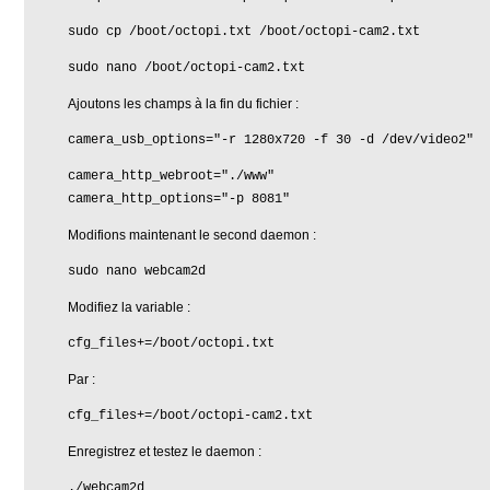
sudo cp /boot/octopi.txt /boot/octopi-cam2.txt
sudo nano /boot/octopi-cam2.txt
Ajoutons les champs à la fin du fichier :
camera_usb_options="-r 1280x720 -f 30 -d /dev/video2"
camera_http_webroot="./www"
camera_http_options="-p 8081"
Modifions maintenant le second daemon :
sudo nano webcam2d
Modifiez la variable :
cfg_files+=/boot/octopi.txt
Par :
cfg_files+=/boot/octopi-cam2.txt
Enregistrez et testez le daemon :
./webcam2d