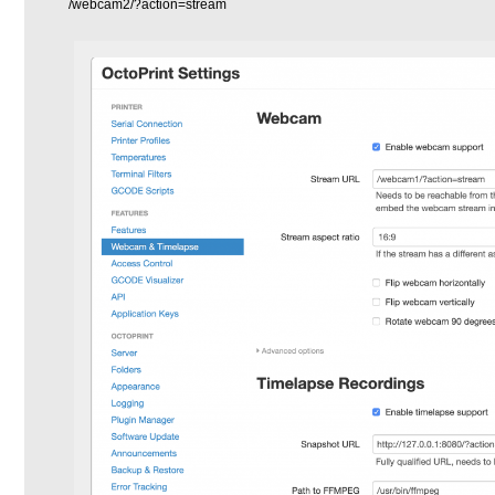
/webcam2/?action=stream