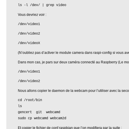
ls -l /dev/ | grep video
Vous devriez voir :
/dev/video1
/dev/video2
/dev/videoX
(N’oubliez pas d’activer le module camera dans raspi-config si vous a
Dans mon cas, je pars sur deux caméra connecté au Raspberry (Le mo
/dev/video1
/dev/video2
Nous allons copier le daemon de la webcam pour l’utiliser avec la se
cd /root/bin
ls
gencert git webcamd
sudo cp webcamd webcam2d
Et copier le fichier de conf raspbian que l’on modifiera par la suite :