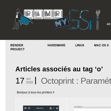
AC
BENDER
HARDWARE
LINUX
MAC OS X
PROJECT
Articles associés au tag ‘o’
17
Octoprint : Paramé
avr
2020
Bonjour à tous les printers !!