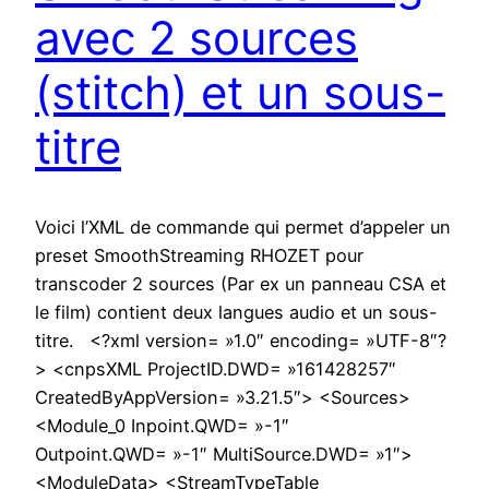
avec 2 sources
(stitch) et un sous-
titre
Voici l’XML de commande qui permet d’appeler un
preset SmoothStreaming RHOZET pour
transcoder 2 sources (Par ex un panneau CSA et
le film) contient deux langues audio et un sous-
titre. <?xml version= »1.0″ encoding= »UTF-8″?
> <cnpsXML ProjectID.DWD= »161428257″
CreatedByAppVersion= »3.21.5″> <Sources>
<Module_0 Inpoint.QWD= »-1″
Outpoint.QWD= »-1″ MultiSource.DWD= »1″>
<ModuleData> <StreamTypeTable