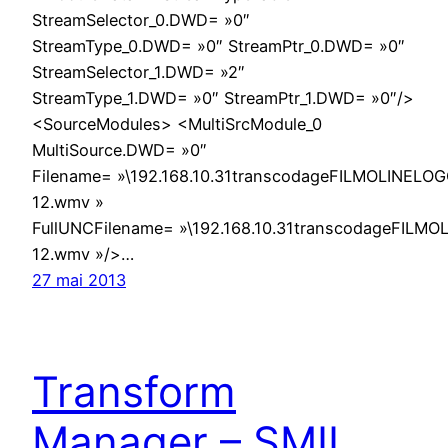
StreamSelector_0.DWD= »0″
StreamType_0.DWD= »0″ StreamPtr_0.DWD= »0″
StreamSelector_1.DWD= »2″
StreamType_1.DWD= »0″ StreamPtr_1.DWD= »0″/>
<SourceModules> <MultiSrcModule_0
MultiSource.DWD= »0″
Filename= »\192.168.10.31transcodageFILMOLINELO
12.wmv »
FullUNCFilename= »\192.168.10.31transcodageFILM
12.wmv »/>…
27 mai 2013
Transform
Manager – SMIL