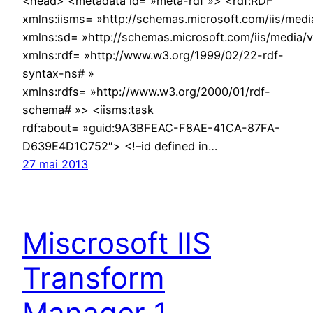
<head> <metadata id= »meta-rdf »> <rdf:RDF
xmlns:iisms= »http://schemas.microsoft.com/iis/med
xmlns:sd= »http://schemas.microsoft.com/iis/media/
xmlns:rdf= »http://www.w3.org/1999/02/22-rdf-
syntax-ns# »
xmlns:rdfs= »http://www.w3.org/2000/01/rdf-
schema# »> <iisms:task
rdf:about= »guid:9A3BFEAC-F8AE-41CA-87FA-
D639E4D1C752″> <!–id defined in…
27 mai 2013
Miscrosoft IIS
Transform
Manager 1