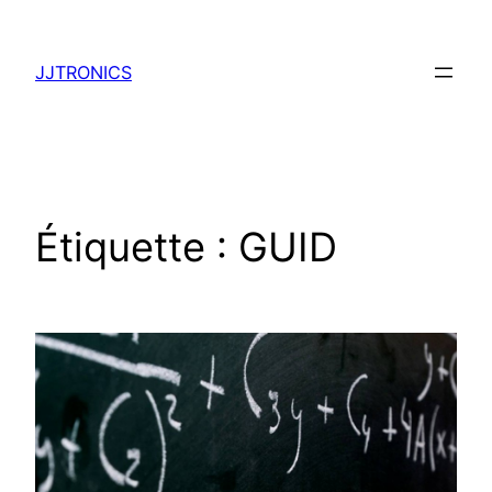
Aller
au
JJTRONICS
contenu
Étiquette :
GUID