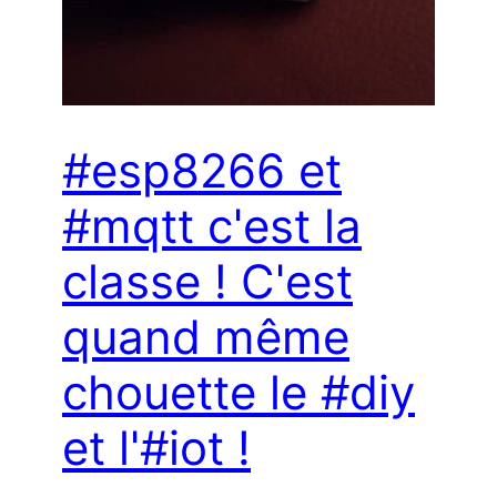
#esp8266 et
#mqtt c'est la
classe ! C'est
quand même
chouette le #diy
et l'#iot !