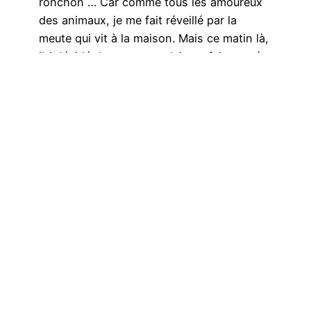
ronchon … Car comme tous les amoureux
des animaux, je me fait réveillé par la
meute qui vit à la maison. Mais ce matin là,
j’ai décidé de ne pas me laisser faire, après
quelques recherche sur comment manger
nourrir son…
8 mars 2017
←
Page précédente
Page suivante
→
Vous avez des
recommandations de
livres ?