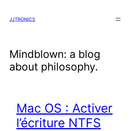
Aller
au
JJTRONICS
contenu
Mindblown: a blog
about philosophy.
Mac OS : Activer
l’écriture NTFS