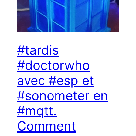
#tardis
#doctorwho
avec #esp et
#sonometer en
#mqtt.
Comment